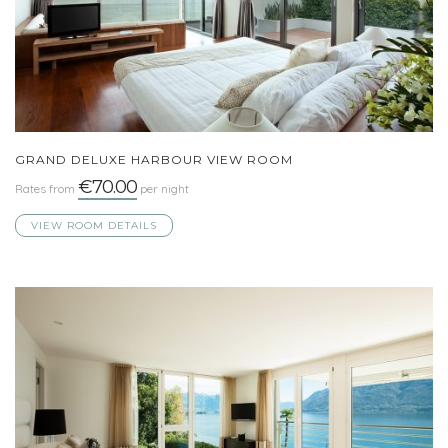
GRAND DELUXE HARBOUR VIEW ROOM
€70.00
Rates from
per night
VIEW ROOM DETAILS