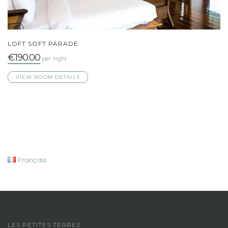
LOFT SOFT PARADE
€190.00
per night
VIEW ROOM DETAILS
Français
LES PETITES TERRES