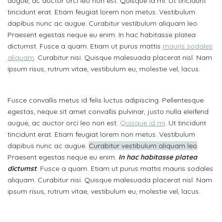
augue, ac auctor orci leo non est. Quisque id mi. Ut tincidunt
tincidunt erat. Etiam feugiat lorem non metus. Vestibulum
dapibus nunc ac augue. Curabitur vestibulum aliquam leo.
Praesent egestas neque eu enim. In hac habitasse platea
dictumst. Fusce a quam. Etiam ut purus mattis
mauris sodales
aliquam
. Curabitur nisi. Quisque malesuada placerat nisl. Nam
ipsum risus, rutrum vitae, vestibulum eu, molestie vel, lacus.
Fusce convallis metus id felis luctus adipiscing. Pellentesque
egestas, neque sit amet convallis pulvinar, justo nulla eleifend
augue, ac auctor orci leo non est.
Quisque id mi
. Ut tincidunt
tincidunt erat. Etiam feugiat lorem non metus. Vestibulum
dapibus nunc ac augue.
Curabitur vestibulum aliquam leo
.
Praesent egestas neque eu enim.
In hac habitasse platea
dictumst
. Fusce a quam. Etiam ut purus mattis mauris sodales
aliquam. Curabitur nisi. Quisque malesuada placerat nisl. Nam
ipsum risus, rutrum vitae, vestibulum eu, molestie vel, lacus.