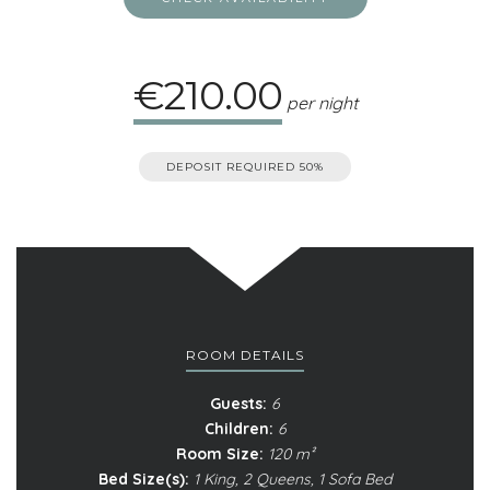
€210.00
per night
DEPOSIT REQUIRED
50%
ROOM DETAILS
Guests:
6
Children:
6
Room Size:
120 m²
Bed Size(s):
1 King, 2 Queens, 1 Sofa Bed