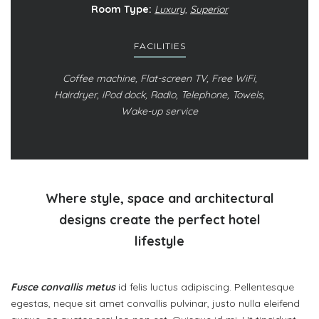
Room Type:
Luxury
,
Superior
FACILITIES
Coffee machine, Flat-screen TV, Free WiFi,
Hairdryer, iPod dock, Radio, Telephone, Towels,
Wake-up service
Where style, space and architectural
designs create the perfect hotel
lifestyle
Fusce convallis metus
id felis luctus adipiscing. Pellentesque
egestas, neque sit amet convallis pulvinar, justo nulla eleifend